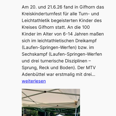
Am 20. und 21.6.26 fand in Gifhorn das
Kreiskinderturnfest für alle Turn- und
Leichtathletik begeisterten Kinder des
Kreises Gifhorn statt. An die 100
Kinder im Alter von 6-14 Jahren maßen
sich im leichtathletischen Dreikampf
(Laufen-Springen-Werfen) bzw. im
Sechskampf (Laufen-Springen-Werfen
und drei turnerische Disziplinen –
Sprung, Reck und Boden). Der MTV
Tolle
Adenbüttel war erstmalig mit drei…
Erfolge
weiterlesen
beim
Kreiskind
in
Gifhorn