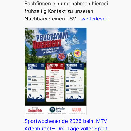
Fachfirmen ein und nahmen hierbei
frühzeitig Kontakt zu unseren
Flutlicht-
Nachbarvereinen TSV…
weiterlesen
Umrüstung
auf
LED-
Technik
abgeschlossen
Sportwochenende 2026 beim MTV
Adenbüttel – Drei Tage voller Sport,