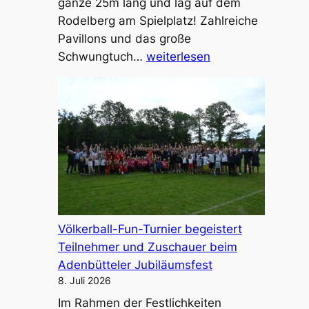
ganze 25m lang und lag auf dem
Rodelberg am Spielplatz! Zahlreiche
Pavillons und das große
Seifenrutsche
Schwungtuch…
weiterlesen
XXL
Völkerball-Fun-Turnier begeistert
Teilnehmer und Zuschauer beim
Adenbütteler Jubiläumsfest
8. Juli 2026
Im Rahmen der Festlichkeiten